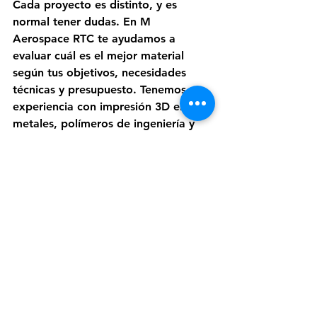
Cada proyecto es distinto, y es 
normal tener dudas. En M 
Aerospace RTC te ayudamos a 
evaluar cuál es el mejor material 
según tus objetivos, necesidades 
técnicas y presupuesto. Tenemos 
experiencia con impresión 3D en 
metales, polímeros de ingeniería y 
aleaciones especiales, así que 
podemos guiarte paso a paso. 
¿Listo para imprimir tu próxima 
idea?
Ya sea que tengas un diseño en 
mente o apenas estés explorando 
posibilidades, 
podemos ayudarte a 
convertirlo en una pieza real, 
funcional y hecha con el material 