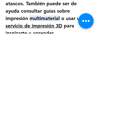
atascos. También puede ser de 
ayuda consultar guías sobre 
impresión 
multimaterial
 o usar un 
servicio de impresión 3D
 para 
inspirarte y aprender. 
Posibilidades infinitas 
Desde figuras coloridas hasta piezas 
funcionales y resistentes, las técnicas 
de impresión con múltiples 
materiales hacen que tus proyectos 
sean más versátiles y emocionantes. 
Ya sea que estés experimentando 
con impresiones básicas o 
explorando la diversión que ofrece 
la impresión 3D con varios 
filamentos, probar diferentes 
proyectos puede abrirte a un mundo 