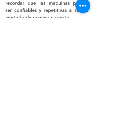
recordar que las maquinas pueden 
ser confiables y repetitivas si se han 
ajustado de manera correcta.
Puedes encontrar mas 
recomendaciones en nuestro curso 
Diseño y Aplicaciones en Impresión 
3D:
https://maerospacertc.com/courses
Ver todo
Entradas recientes