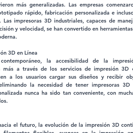
lvieron más generalizadas. Las empresas comenzaron
totipado rápido, fabricación personalizada e incluso
l. Las impresoras 3D industriales, capaces de manej
cisión y velocidad, se han convertido en herramientas 
oderna.
ión 3D en Línea 
ontemporáneo, la accesibilidad de la impres
 más a través de los servicios de impresión 3D en
en a los usuarios cargar sus diseños y recibir obj
 eliminando la necesidad de tener impresoras 3D p
nalizada nunca ha sido tan conveniente, con mucha
os.
cia el futuro, la evolución de la impresión 3D conti
filamentos flexibles, avances en la impresión en 