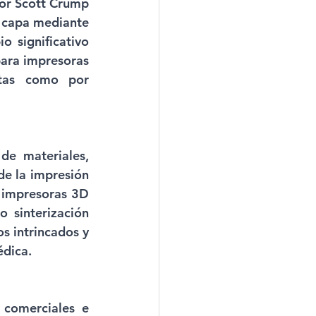
or Scott Crump 
 capa mediante 
 significativo 
ara impresoras 
tas como por 
e materiales, 
e la impresión 
 impresoras 3D 
 sinterización 
 intrincados y 
édica.
comerciales e 