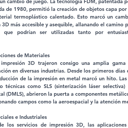
un cambio de juego. La tecnología FDM, patentada p
ada de 1980, permitió la creación de objetos capa por
erial termoplástico calentado. Esto marcó un cambio
 3D más accesible y asequible, allanando el camino p
que podrían ser utilizadas tanto por entusias
ciones de Materiales 
 impresión 3D trajeron consigo una amplia gama d
ción en diversas industrias. Desde los primeros días d
roducción de la impresión en metal marcó un hito. Las
o técnicas como SLS (sinterización láser selectiva) o
tal (DMLS), abrieron la puerta a componentes metálicos
ionando campos como la aeroespacial y la atención m
iales e Industriales 
e los servicios de impresión 3D, las aplicaciones 