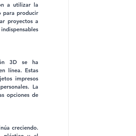
 a utilizar la 
 para producir 
ar proyectos a 
indispensables 
ión 3D se ha 
 línea. Estas 
etos impresos 
ersonales. La 
s opciones de 
núa creciendo. 
plástico y el 