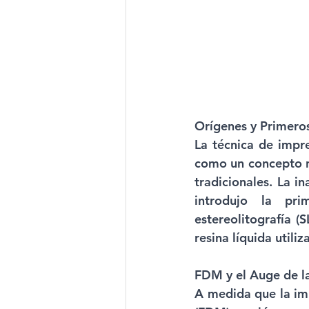
Orígenes y Primeros
La técnica de impr
como un concepto n
tradicionales. La i
introdujo la pr
estereolitografía 
resina líquida utiliz
FDM y el Auge de l
A medida que la im