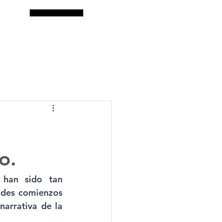
log
Buscar
o.
 han sido tan 
ldes comienzos 
arrativa de la 