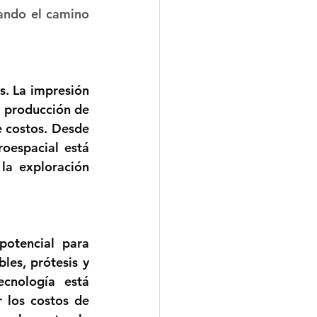
ando el camino 
s. La impresión 
a producción de 
 costos. Desde 
oespacial está 
a exploración 
otencial para 
les, prótesis y 
cnología está 
 los costos de 