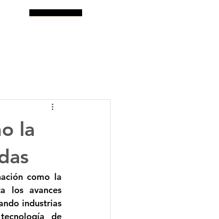
log
Buscar
o la
das
ación como la 
a los avances 
ndo industrias 
ecnología de 