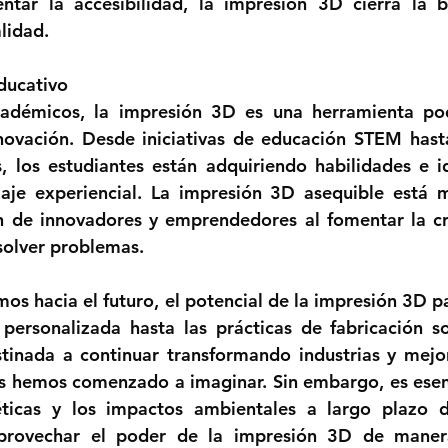
tar la accesibilidad, la impresión 3D cierra la br
lidad.
ucativo 
cadémicos, la impresión 3D es una herramienta pod
nnovación. Desde iniciativas de educación STEM hast
s, los estudiantes están adquiriendo habilidades e id
zaje experiencial. La impresión 3D asequible está 
 de innovadores y emprendedores al fomentar la cre
solver problemas.
s hacia el futuro, el potencial de la impresión 3D par
ersonalizada hasta las prácticas de fabricación sos
stinada a continuar transformando industrias y mejo
 hemos comenzado a imaginar. Sin embargo, es esenc
éticas y los impactos ambientales a largo plazo d
aprovechar el poder de la impresión 3D de manera