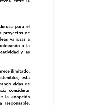
echa entre la 
erosa para el 
a proyectos de 
eas valiosas a 
moldeando a la 
atividad y las 
ece ilimitado. 
tenibles, esta 
rando vidas de 
ial considerar 
e la adopción 
 responsable, 