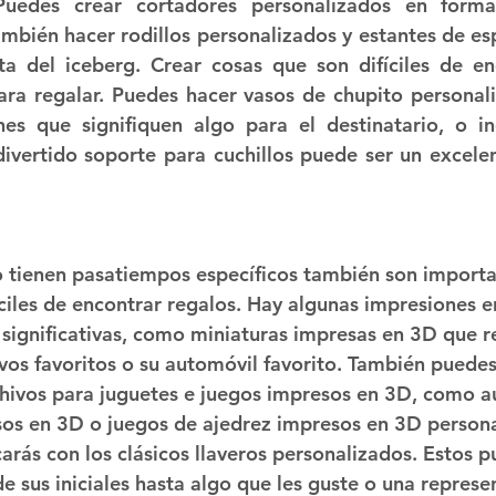
Puedes crear cortadores personalizados en formas
ambién hacer rodillos personalizados y estantes de esp
ta del iceberg. Crear cosas que son difíciles de en
ra regalar. Puedes hacer vasos de chupito personali
nes que signifiquen algo para el destinatario, o in
vertido soporte para cuchillos puede ser un excelen
o tienen pasatiempos específicos también son importa
ciles de encontrar regalos. Hay algunas impresiones e
significativas, como miniaturas impresas en 3D que r
vos favoritos o su automóvil favorito. También puedes
hivos para juguetes e juegos impresos en 3D, como a
sos en 3D o juegos de ajedrez impresos en 3D persona
rás con los clásicos llaveros personalizados. Estos p
e sus iniciales hasta algo que les guste o una represe