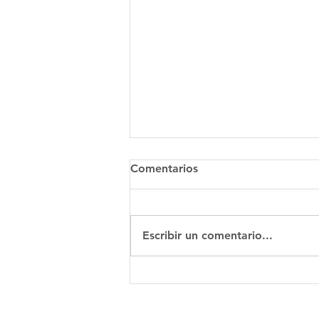
Comentarios
Escribir un comentario...
Cuándo elegir la impresión
3D en metal para una pieza
personalizada