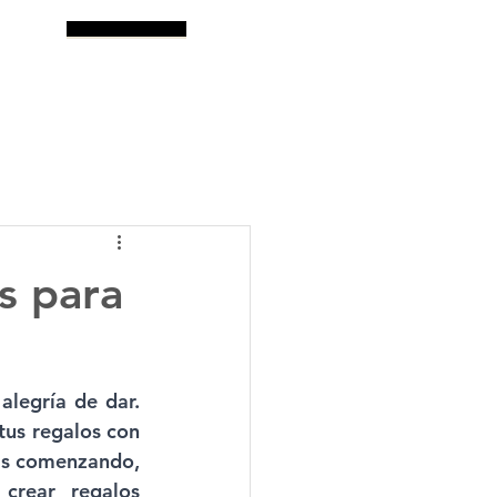
log
Buscar
s para
legría de dar. 
us regalos con 
ás comenzando, 
rear regalos 