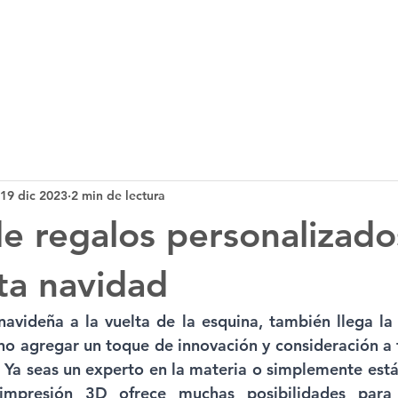
Tecnología 3D
Servicios
Noticias
B
19 dic 2023
2 min de lectura
de regalos personalizado
ta navidad
videña a la vuelta de la esquina, también llega la a
no agregar un toque de innovación y consideración a t
 Ya seas un experto en la materia o simplemente est
mpresión 3D ofrece muchas posibilidades para c