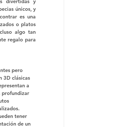
 divertidas y 
ecias únicos, y 
contrar es una 
zados o platos 
cluso algo tan 
te regalo para 
ntes pero 
n 3D clásicas 
epresentan a 
 profundizar 
utos 
lizados. 
ueden tener 
ntación de un 