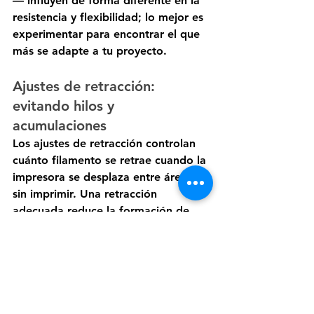
— influyen de forma diferente en la 
resistencia y flexibilidad; lo mejor es 
experimentar para encontrar el que 
más se adapte a tu proyecto.
Ajustes de retracción: 
evitando hilos y 
acumulaciones
Los ajustes de retracción controlan 
cuánto filamento se retrae cuando la 
impresora se desplaza entre áreas 
sin imprimir. Una retracción 
adecuada reduce la formación de 
hilos finos no deseados y 
acumulaciones en la pieza. Ajustar la 
distancia y velocidad de retracción 
es una parte fundamental en la 
configuración de cualquier impresora 
3D.